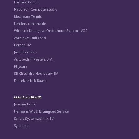
Fortune Coffee
Napoleon Computerstudio
Maximum Tennis
Lenders constructie
Wittouck Kunstgras Onderhoud Support VOF
Zorgloket Duitsland
Berden BV
Jozef Hermans
Autobedrijf Peeters B.V.
Phycura
SB Circulaire Houtbouw BV
De Lekkerbek Baarlo
DEUCE SPONSOR
Janssen Bouw
Hermans Wit & Bruingoed Service
Schulz Systemtechnik BV
Systemec