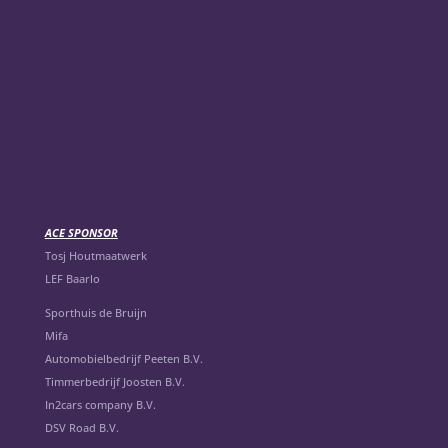
ACE SPONSOR
Tosj Houtmaatwerk
LEF Baarlo
Sporthuis de Bruijn
Mifa
Automobielbedrijf Peeten B.V.
Timmerbedrijf Joosten B.V.
In2cars company B.V.
DSV Road B.V.