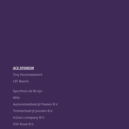
ACE SPONSOR
Tosj Houtmaatwerk
LEF Baarlo
Sporthuis de Bruijn
Mifa
Automobielbedrijf Peeten B.V.
Timmerbedrijf Joosten B.V.
In2cars company B.V.
DSV Road B.V.